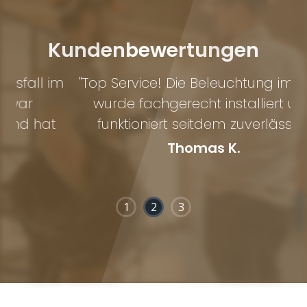
Kundenbewertungen
 im
"Top Service! Die Beleuchtung im Büro
"
wurde fachgerecht installiert und
K
t
funktioniert seitdem zuverlässig."
Thomas K.
1
2
3