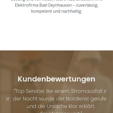
Elektrofirma Bad Oeynhausen – zuverlässig,
kompetent und nachhaltig.
Kundenbewertungen
r
"Top Service! Bei einem Stromausfall in
er
der Nacht wurde der Notdienst gerufen
Ko
und die Ursache klar erklärt.
–