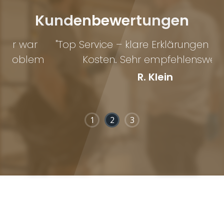
Kundenbewertungen
"Top Service – klare Erklärungen und faire
m
Kosten. Sehr empfehlenswert."
h
R. Klein
1
2
3