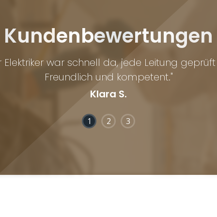
Kundenbewertungen
einem plötzlichen Stromausfall wurde das Pr
und verständlich erklärt."
Marc T.
1
2
3