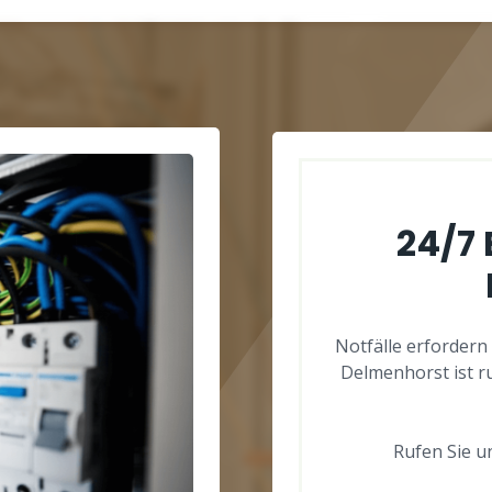
24/7
Notfälle erfordern
Delmenhorst ist r
Rufen Sie un