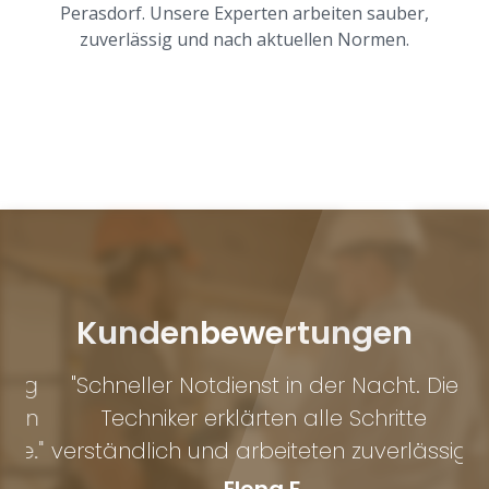
Perasdorf. Unsere Experten arbeiten sauber,
zuverlässig und nach aktuellen Normen.
Kundenbewertungen
ng
"Schneller Notdienst in der Nacht. Die
en
Techniker erklärten alle Schritte
p
e."
verständlich und arbeiteten zuverlässig."
Elena F.