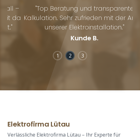
 –
"Top Beratung und transparente
 da
Kalkulation. Sehr zufrieden mit der Arbeit
Au
unserer Elektroinstallation."
Kunde B.
1
2
3
Elektrofirma Lütau
Verlässliche Elektrofirma Lütau – Ihr Experte für