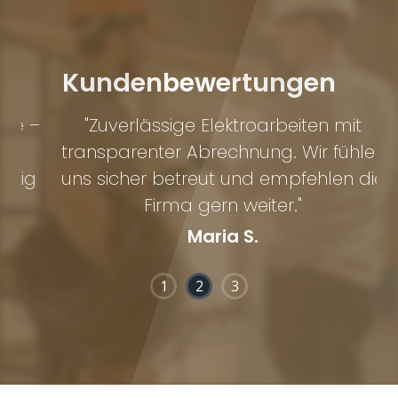
Kundenbewertungen
 –
"Zuverlässige Elektroarbeiten mit
"
transparenter Abrechnung. Wir fühlen
ig
uns sicher betreut und empfehlen die
Firma gern weiter."
Maria S.
1
2
3