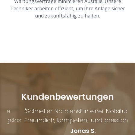
Wartungsverträge minimieren Ausfälle. Unsere
Techniker arbeiten effizient, um Ihre Anlage sicher
und zukunftsfähig zu halten.
Kundenbewertungen
"Schneller Notdienst in einer Notsituation.
los
Freundlich, kompetent und preislich fair."
Ge
Jonas S.