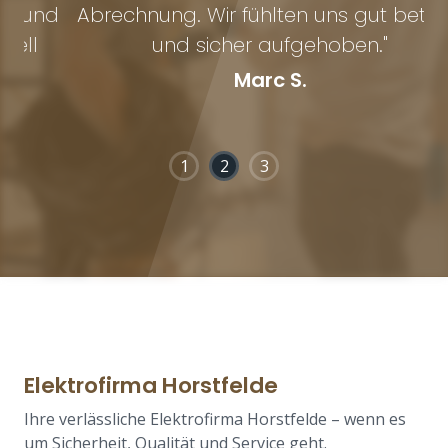
nd
Abrechnung. Wir fühlten uns gut betreut
und sicher aufgehoben."
u
Marc S.
1
2
3
Elektrofirma Horstfelde
Ihre verlässliche Elektrofirma Horstfelde – wenn es
um Sicherheit, Qualität und Service geht.