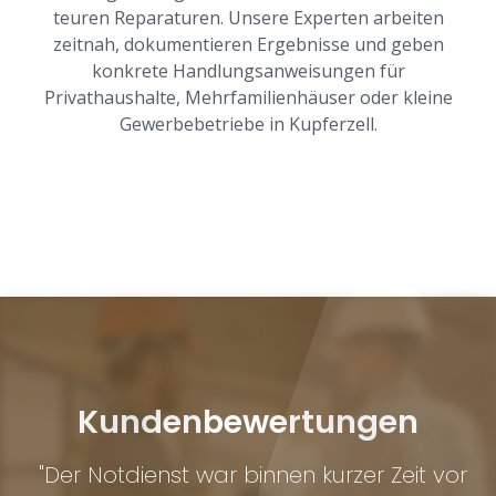
teuren Reparaturen. Unsere Experten arbeiten
zeitnah, dokumentieren Ergebnisse und geben
konkrete Handlungsanweisungen für
Privathaushalte, Mehrfamilienhäuser oder kleine
Gewerbebetriebe in Kupferzell.
Kundenbewertungen
–
"Der Notdienst war binnen kurzer Zeit vor
"