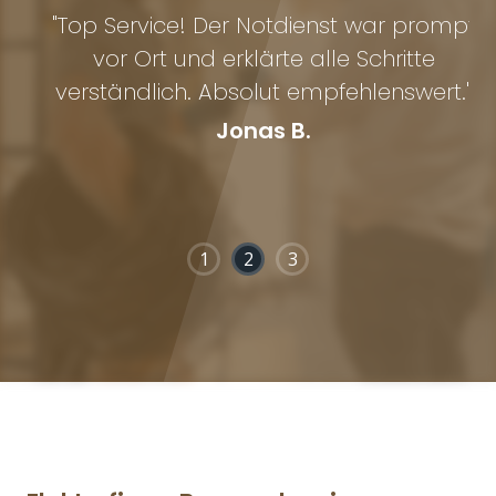
0
"Top Service! Der Notdienst war prompt
"
t
vor Ort und erklärte alle Schritte
l
verständlich. Absolut empfehlenswert."
d
Jonas B.
1
2
3