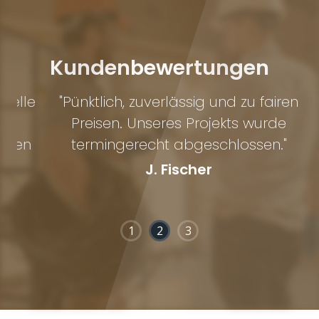
Kundenbewertungen
lle
"Pünktlich, zuverlässig und zu fairen
Preisen. Unseres Projekts wurde
e
en
termingerecht abgeschlossen."
J. Fischer
1
2
3