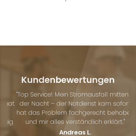
Kundenbewertungen
0
"Top Service! Mein Stromausfall mitten in
"U
hat
der Nacht – der Notdienst kam sofort,
T
hat das Problem fachgerecht behoben
un
sig
und mir alles verständlich erklärt."
Andreas L.