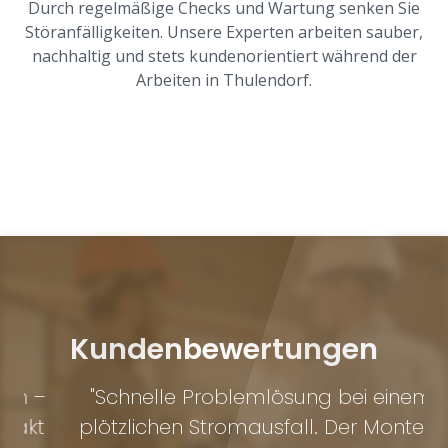
Durch regelmäßige Checks und Wartung senken Sie
Störanfälligkeiten. Unsere Experten arbeiten sauber,
nachhaltig und stets kundenorientiert während der
Arbeiten in Thulendorf.
Kundenbewertungen
–
"Schnelle Problemlösung bei einem
t
plötzlichen Stromausfall. Der Monteur
P