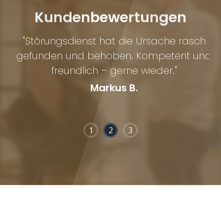
Kundenbewertungen
d
"Störungsdienst hat die Ursache rasch
"
gefunden und behoben. Kompetent und
i
ef
freundlich – gerne wieder."
Markus B.
1
2
3