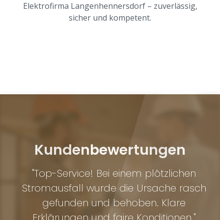
Elektrofirma Langenhennersdorf – zuverlässig,
sicher und kompetent.
Kundenbewertungen
ur
"Top-Service! Bei einem plötzlichen
d
Stromausfall wurde die Ursache rasch
n.
gefunden und behoben. Klare
ve
nt
Erklärungen und faire Konditionen."