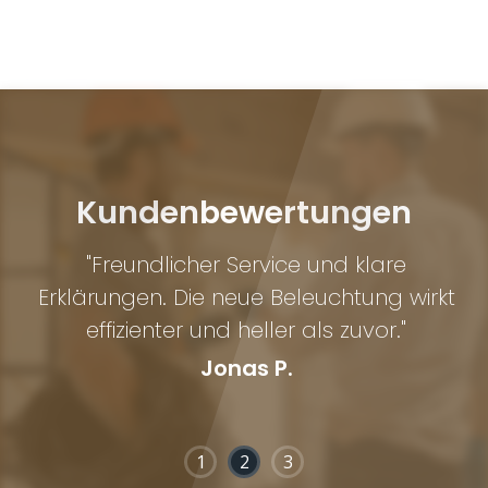
Kundenbewertungen
en
"Freundlicher Service und klare
den
Erklärungen. Die neue Beleuchtung wirkt
effizienter und heller als zuvor."
ge
Jonas P.
1
2
3