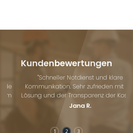
Kundenbewertungen
"Schneller Notdienst und klare
Kommunikation. Sehr zufrieden mit der
h
Lösung und der Transparenz der Kosten."
Jana R.
1
2
3