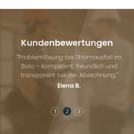
Kundenbewertungen
"Problemlösung bei Stromausfall im
e
Büro – kompetent, freundlich und
Wo
transparent bei der Abrechnung."
Elena B.
1
2
3