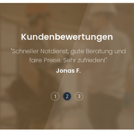
Kundenbewertungen
n
"Schneller Notdienst, gute Beratung und
"
ng
faire Preise. Sehr zufrieden!"
Jonas F.
1
2
3