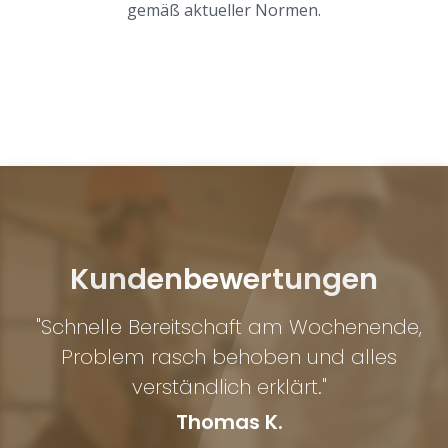
gemäß aktueller Normen.
Kundenbewertungen
d
"Schnelle Bereitschaft am Wochenende,
Problem rasch behoben und alles
El
verständlich erklärt."
Thomas K.