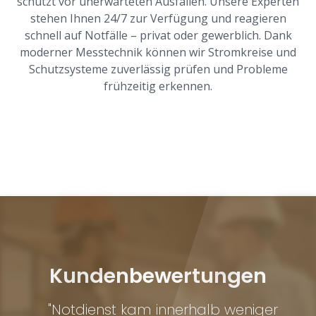
schützt vor unerwarteten Ausfällen. Unsere Experten
stehen Ihnen 24/7 zur Verfügung und reagieren
schnell auf Notfälle – privat oder gewerblich. Dank
moderner Messtechnik können wir Stromkreise und
Schutzsysteme zuverlässig prüfen und Probleme
frühzeitig erkennen.
Kundenbewertungen
"Notdienst kam innerhalb weniger
"