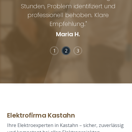
ng
Stunden, Problem identifiziert und
u
professionell behoben. Klare
Empfehlung."
Maria H.
1
2
3
Elektrofirma Kastahn
Ihre Elektroexperten in Kastahn – sicher, zuverlässig