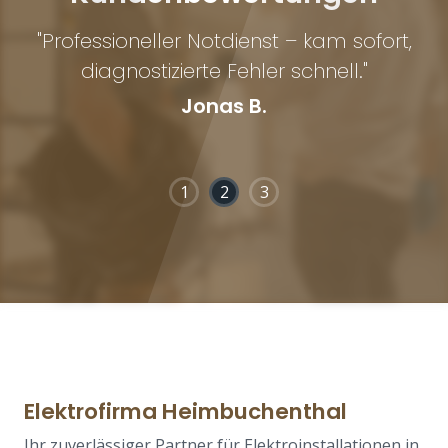
"Professioneller Notdienst – kam sofort,
"S
und
diagnostizierte Fehler schnell."
Jonas B.
1
2
3
Elektrofirma Heimbuchenthal
Ihr zuverlässiger Partner für Elektroinstallationen in