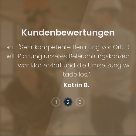
Kundenbewertungen
en
"Sehr kompetente Beratung vor Ort. Die
"
ell
Planung unseres Beleuchtungskonzepts
S
war klar erklärt und die Umsetzung war
tadellos."
Katrin B.
1
2
3