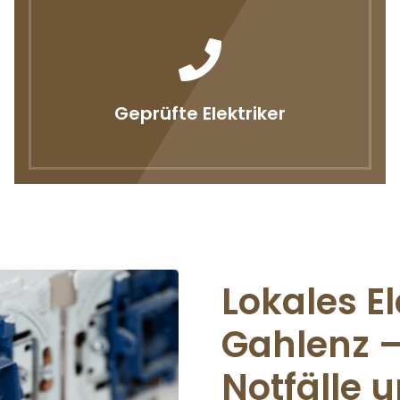
Geprüfte Elektriker
Lokales E
Gahlenz – 
Notfälle u