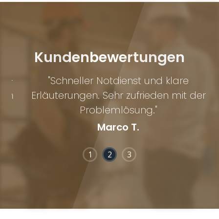
Kundenbewertungen
–
"Schneller Notdienst und klare
n
Erläuterungen. Sehr zufrieden mit der
z
Problemlösung."
Marco T.
1
2
3