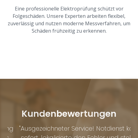
Eine professionelle Elektroprüfung schützt vor
Folgeschäden. Unsere Experten arbeiten flexibel,
zuverlässig und nutzen moderne Messverfahren, um
Schäden frühzeitig zu erkennen.
Kundenbewertungen
ng
"Ausgezeichneter Service! Notdienst kam
"
sofort, lokalisierte den Fehler und stellte