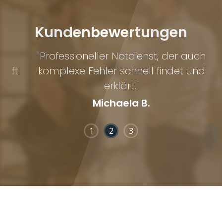
Kundenbewertungen
"Professioneller Notdienst, der auch
"
ft
komplexe Fehler schnell findet und
erklärt."
Michaela B.
1
2
3