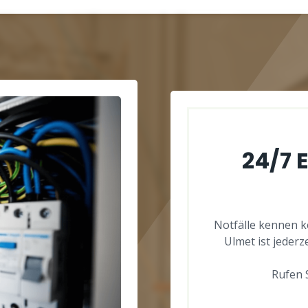
24/7 
Notfälle kennen k
Ulmet ist jederze
Rufen S