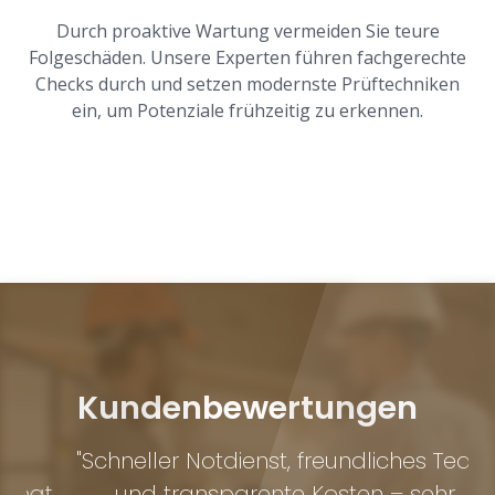
Durch proaktive Wartung vermeiden Sie teure
Folgeschäden. Unsere Experten führen fachgerechte
Checks durch und setzen modernste Prüftechniken
ein, um Potenziale frühzeitig zu erkennen.
Kundenbewertungen
"Schneller Notdienst, freundliches Team
at
und transparente Kosten – sehr
Um