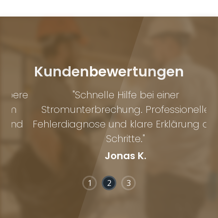
Kundenbewertungen
ere
"Schnelle Hilfe bei einer
"
m
Stromunterbrechung. Professionelle
B
nd
Fehlerdiagnose und klare Erklärung der
Schritte."
Jonas K.
1
2
3