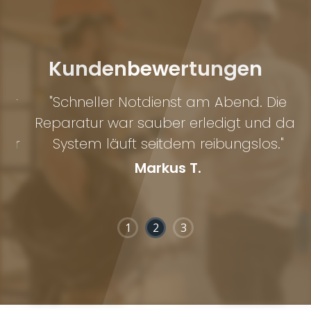
Kundenbewertungen
r
"Schneller Notdienst am Abend. Die
Reparatur war sauber erledigt und das
B
er
System läuft seitdem reibungslos."
Markus T.
1
2
3