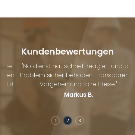
Kundenbewertungen
e
"Notdienst hat schnell reagiert und das
n
Problem sicher behoben. Transparentes
E
t
Vorgehen und faire Preise."
Markus B.
1
2
3