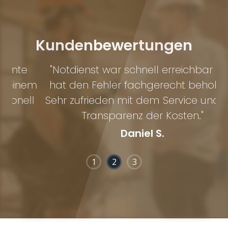
Kundenbewertungen
"Notdienst war schnell erreichbar und
"
em
hat den Fehler fachgerecht behoben.
G
ll
Sehr zufrieden mit dem Service und der
Transparenz der Kosten."
Daniel S.
1
2
3