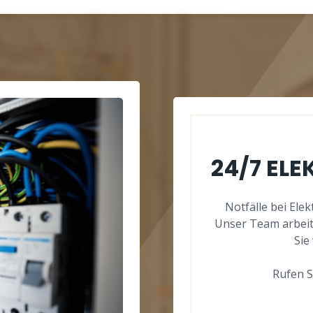
24/7 EL
Notfälle bei Ele
Unser Team arbeite
Sie
Rufen Si