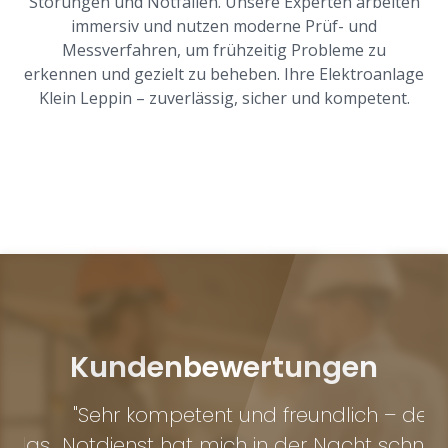
Störungen und Notfällen. Unsere Experten arbeiten
immersiv und nutzen moderne Prüf- und
Messverfahren, um frühzeitig Probleme zu
erkennen und gezielt zu beheben. Ihre Elektroanlage
Klein Leppin – zuverlässig, sicher und kompetent.
Kundenbewertungen
"Sehr kompetent und freundlich – der
"S
as
Notdienst hat mich in der Nacht schnell