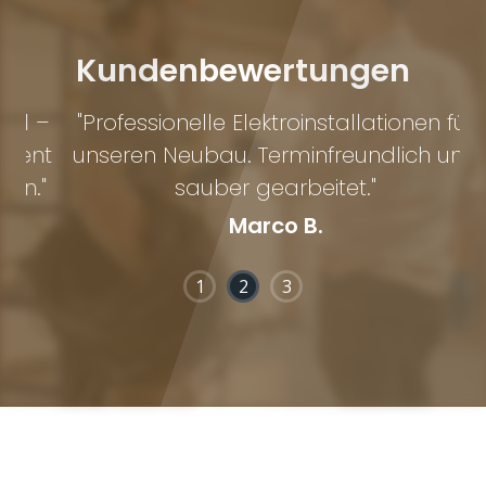
Kundenbewertungen
 –
"Professionelle Elektroinstallationen für
nt
unseren Neubau. Terminfreundlich und
z
."
sauber gearbeitet."
Marco B.
1
2
3