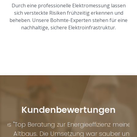
Durch eine professionelle Elektromessung lassen
sich versteckte Risiken frühzeitig erkennen und
beheben. Unsere Bohmte-Experten stehen für eine
nachhaltige, sichere Elektroinfrastruktur.
Kundenbewertungen
nes
"Top Beratung zur Energieeffizienz meines
"
d
Altbaus. Die Umsetzung war sauber und